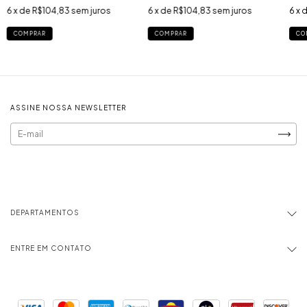
6
x de
R$104,83
sem juros
6
x de
R$104,83
sem juros
6
x 
COMPRAR
COMPRAR
CO
ASSINE NOSSA NEWSLETTER
DEPARTAMENTOS
ENTRE EM CONTATO