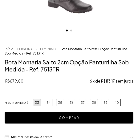
Início
.
PERSONALIZE FEMININO
.
Bota Montaria Salto 2cm Opção Panturrilha
Sob Medida - Ref. 7513TR
Bota Montaria Salto 2cm Opção Panturrilha Sob
Medida - Ref. 7513TR
R$679,00
6
x de
R$113,17
sem juros
33
34
35
36
37
38
39
40
MEU NÚMERO É
MEIOS DE PAGAMENTO