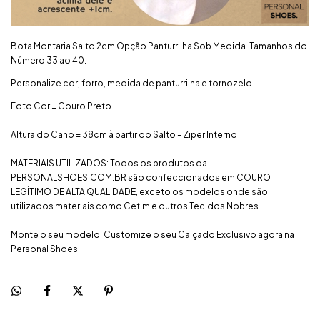
Bota Montaria Salto 2cm Opção Panturrilha Sob Medida. Tamanhos do
Número 33 ao 40.
Personalize cor, forro, medida de panturrilha e tornozelo.
Foto Cor = Couro Preto
Altura do Cano = 38cm à partir do Salto - Ziper Interno
MATERIAIS UTILIZADOS: Todos os produtos da
PERSONALSHOES.COM.BR são confeccionados em COURO
LEGÍTIMO DE ALTA QUALIDADE, exceto os modelos onde são
utilizados materiais como Cetim e outros Tecidos Nobres.
Monte o seu modelo! Customize o seu Calçado Exclusivo agora na
Personal Shoes!