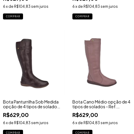
6
x de
R$104,83
sem juros
6
x de
R$104,83
sem juros
COMPRAR
COMPRAR
Bota Panturrilha Sob Medida
Bota Cano Médio opção de 4
opção de 4 tipos de solados
tipos de solados - Ref.
- Ref. 1460BY
1530BY
R$629,00
R$629,00
6
x de
R$104,83
sem juros
6
x de
R$104,83
sem juros
COMPRAR
COMPRAR