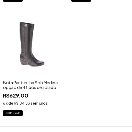
Bota Panturrilha Sob Medida
opção de 4 tipos de solados
- Ref. 1752BY
R$629,00
6
x de
R$104,83
sem juros
COMPRAR