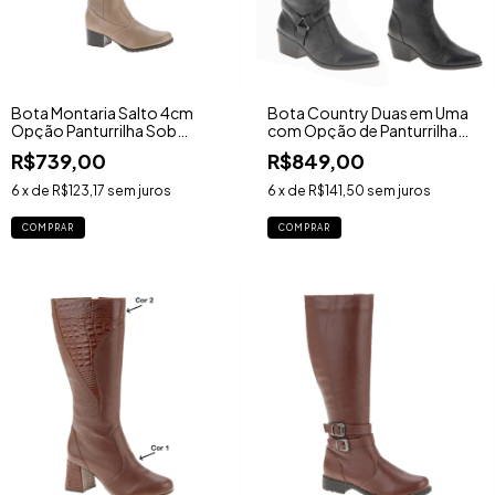
Bota Montaria Salto 4cm
Bota Country Duas em Uma
Opção Panturrilha Sob
com Opção de Panturrilha
Medida - Ref. 7522TR
Sob Medida - Ref. 001CATR
R$739,00
R$849,00
6
x de
R$123,17
sem juros
6
x de
R$141,50
sem juros
COMPRAR
COMPRAR