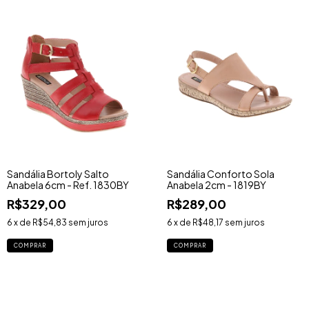
Sandália Bortoly Salto
Sandália Conforto Sola
Anabela 6cm - Ref. 1830BY
Anabela 2cm - 1819BY
R$329,00
R$289,00
6
x de
R$54,83
sem juros
6
x de
R$48,17
sem juros
COMPRAR
COMPRAR