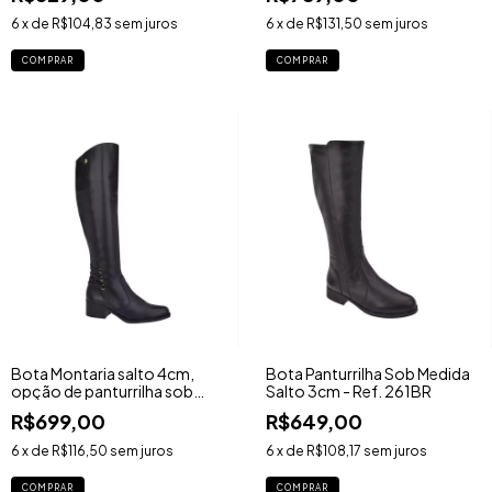
6
x de
R$104,83
sem juros
6
x de
R$131,50
sem juros
COMPRAR
COMPRAR
Bota Montaria salto 4cm,
Bota Panturrilha Sob Medida
opção de panturrilha sob
Salto 3cm - Ref. 261BR
medida - Ref. 1509BY
R$699,00
R$649,00
6
x de
R$116,50
sem juros
6
x de
R$108,17
sem juros
COMPRAR
COMPRAR