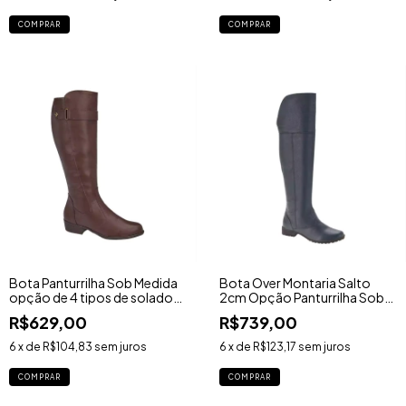
COMPRAR
COMPRAR
Bota Panturrilha Sob Medida
Bota Over Montaria Salto
opção de 4 tipos de solados
2cm Opção Panturrilha Sob
- Ref. 1453BY
Medida - Ref. 7514TR
R$629,00
R$739,00
6
x de
R$104,83
sem juros
6
x de
R$123,17
sem juros
COMPRAR
COMPRAR