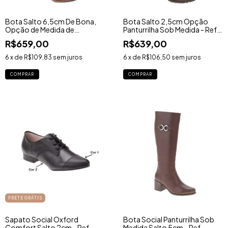
Bota Salto 6,5cm De Bona,
Bota Salto 2,5cm Opção
Opção de Medida de
Panturrilha Sob Medida - Ref.
Panturrílha - Ref. 777DB
767DB
R$659,00
R$639,00
6
x de
R$109,83
sem juros
6
x de
R$106,50
sem juros
COMPRAR
COMPRAR
FRETE GRÁTIS
Sapato Social Oxford
Bota Social Panturrilha Sob
Comfort Salto 2cm - Ref.
Medida Salto 5cm - Ref.