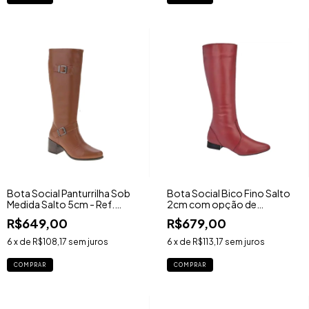
Bota Social Panturrilha Sob
Bota Social Bico Fino Salto
Medida Salto 5cm - Ref.
2cm com opção de
275BR
Panturrilha Sob Medida - Ref.
R$649,00
R$679,00
1911TR
6
x de
R$108,17
sem juros
6
x de
R$113,17
sem juros
COMPRAR
COMPRAR