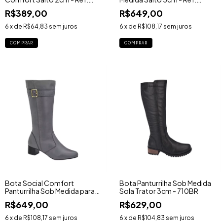
6994TR
276BR
R$389,00
R$649,00
6
x de
R$64,83
sem juros
6
x de
R$108,17
sem juros
COMPRAR
COMPRAR
Bota Social Comfort
Bota Panturrilha Sob Medida
Panturrilha Sob Medida para
Sola Trator 3cm - 710BR
Perna Grossa Salto 4cm -
R$649,00
R$629,00
Ref. 1526TR
6
x de
R$108,17
sem juros
6
x de
R$104,83
sem juros