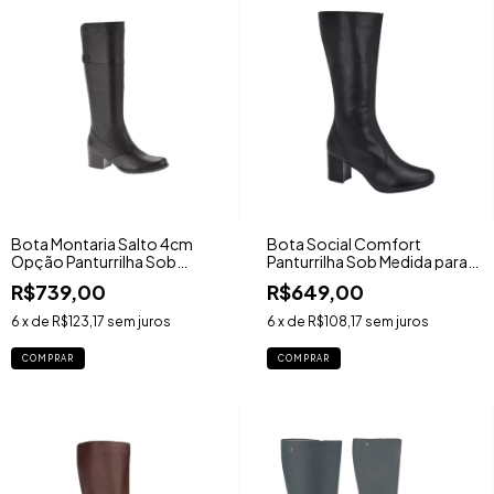
Bota Montaria Salto 4cm
Bota Social Comfort
Opção Panturrilha Sob
Panturrilha Sob Medida para
Medida - Ref. 7523TR
Perna Grossa Salto 6cm -
R$739,00
R$649,00
Ref. 1784TR
6
x de
R$123,17
sem juros
6
x de
R$108,17
sem juros
COMPRAR
COMPRAR