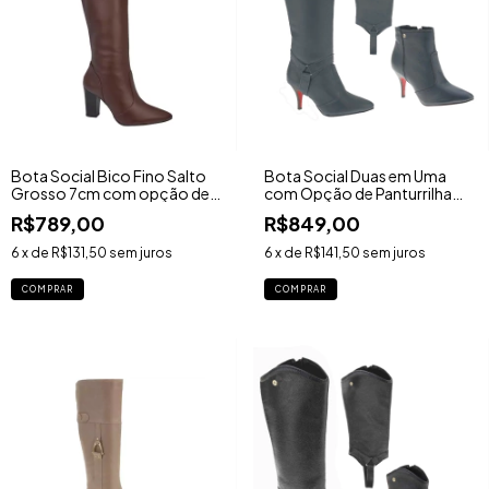
Bota Social Bico Fino Salto
Bota Social Duas em Uma
Grosso 7cm com opção de
com Opção de Panturrilha
Panturrilha Sob Medida - Ref.
Sob Medida - Ref. 042CATR
R$789,00
R$849,00
6584TR
6
x de
R$131,50
sem juros
6
x de
R$141,50
sem juros
COMPRAR
COMPRAR