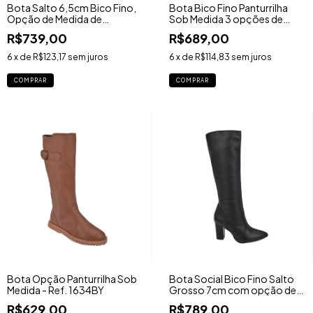
Bota Salto 6,5cm Bico Fino,
Bota Bico Fino Panturrilha
Opção de Medida de
Sob Medida 3 opções de
Panturrílha - Ref. 787DB
Salto e 2 de Sola - 1475BY
R$739,00
R$689,00
6
x de
R$123,17
sem juros
6
x de
R$114,83
sem juros
COMPRAR
COMPRAR
Bota Opção Panturrilha Sob
Bota Social Bico Fino Salto
Medida - Ref. 1634BY
Grosso 7cm com opção de
Panturrilha Sob Medida - Ref.
R$629,00
R$789,00
6585TR