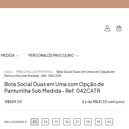
0
 MEDIDA
PERSONALIZE MASCULINO
Início
.
PERSONALIZE FEMININO
.
Bota Social Duas em Uma com Opção de
Panturrilha Sob Medida - Ref. 042CATR
Bota Social Duas em Uma com Opção de
Panturrilha Sob Medida - Ref. 042CATR
R$849,00
6
x de
R$141,50
sem juros
33
34
35
36
37
38
39
40
MEU NÚMERO É