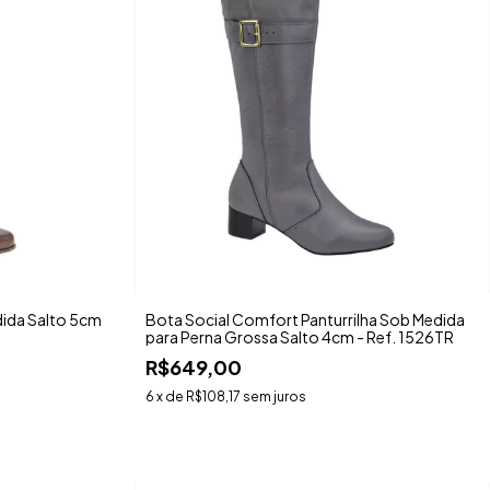
dida Salto 5cm
Bota Social Comfort Panturrilha Sob Medida
para Perna Grossa Salto 4cm - Ref. 1526TR
R$649,00
6
x de
R$108,17
sem juros