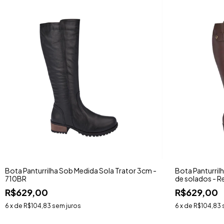
Bota Panturrilha Sob Medida Sola Trator 3cm -
Bota Panturril
710BR
de solados - R
R$629,00
R$629,00
6
x de
R$104,83
sem juros
6
x de
R$104,83