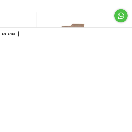
ENTENDI
la Montaria
Bota Panturrilha Sob Medida Sola Montaria
3cm - Ref. 127BR
R$649,00