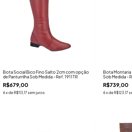
Bota Social Bico Fino Salto 2cm com opção
Bota Montaria 
de Panturrilha Sob Medida - Ref. 1911TR
Sob Medida - 
R$679,00
R$739,00
6
x de
R$113,17
sem juros
6
x de
R$123,17
s