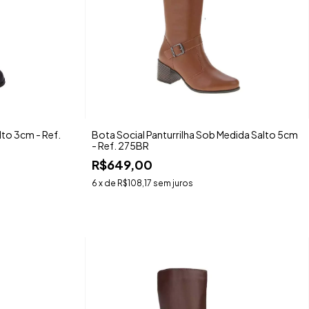
lto 3cm - Ref.
Bota Social Panturrilha Sob Medida Salto 5cm
- Ref. 275BR
R$649,00
6
x de
R$108,17
sem juros