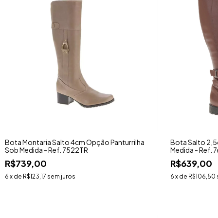
Bota Montaria Salto 4cm Opção Panturrilha
Bota Salto 2,
Sob Medida - Ref. 7522TR
Medida - Ref. 
R$739,00
R$639,00
6
x de
R$123,17
sem juros
6
x de
R$106,50