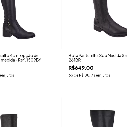
 salto 4cm, opção de
Bota Panturrilha Sob Medida Sa
b medida - Ref. 1509BY
261BR
R$649,00
em juros
6
x de
R$108,17
sem juros