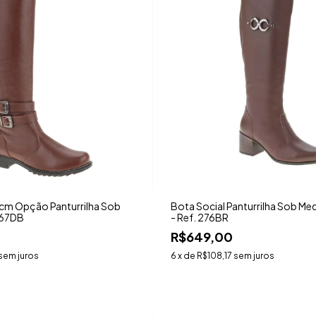
5cm Opção Panturrilha Sob
Bota Social Panturrilha Sob Me
767DB
- Ref. 276BR
R$649,00
sem juros
6
x de
R$108,17
sem juros