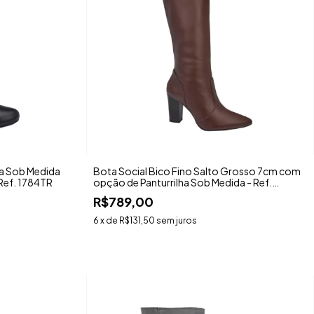
ha Sob Medida
Bota Social Bico Fino Salto Grosso 7cm com
Ref. 1784TR
opção de Panturrilha Sob Medida - Ref.
6584TR
R$789,00
6
x de
R$131,50
sem juros