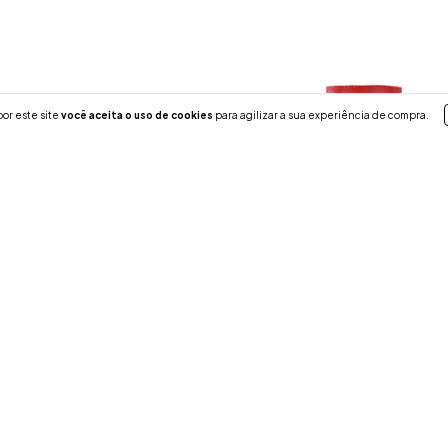
or este site
você aceita o uso de cookies
para agilizar a sua experiência de compra.
ha Sob Medida opção de 4 tipos
Bota Panturrilha Sob Medida So
ef. 1744BY
Salto 5cm - Ref. 2660BR
R$629,00