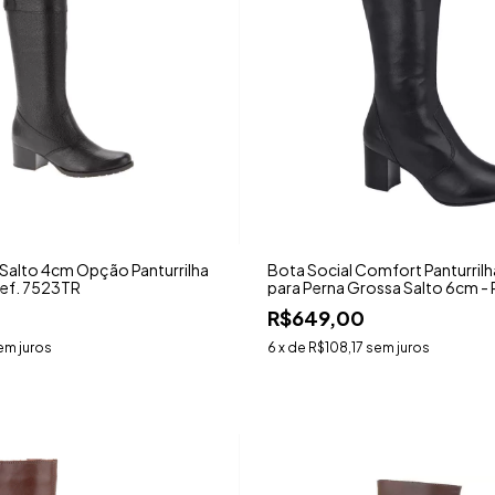
Salto 4cm Opção Panturrilha
Bota Social Comfort Panturril
Ref. 7523TR
para Perna Grossa Salto 6cm - 
R$649,00
em juros
6
x de
R$108,17
sem juros