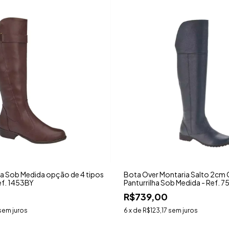
ha Sob Medida opção de 4 tipos
Bota Over Montaria Salto 2cm
ef. 1453BY
Panturrilha Sob Medida - Ref. 
R$739,00
sem juros
6
x de
R$123,17
sem juros