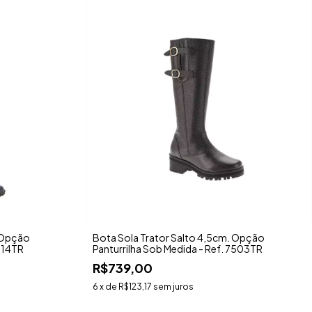
 Opção
Bota Sola Trator Salto 4,5cm. Opção
7514TR
Panturrilha Sob Medida - Ref. 7503TR
R$739,00
6
x de
R$123,17
sem juros