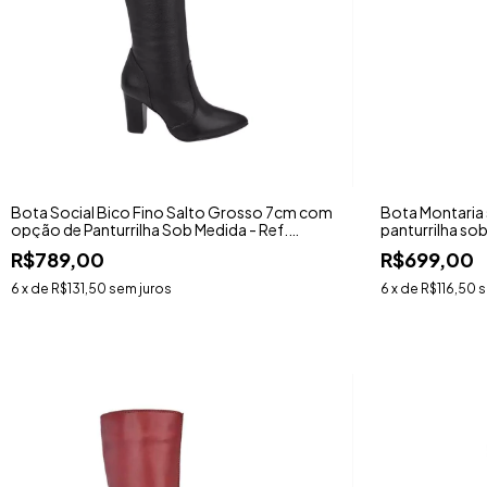
Bota Social Bico Fino Salto Grosso 7cm com
Bota Montaria
opção de Panturrilha Sob Medida - Ref.
panturrilha so
6585TR
R$789,00
R$699,00
6
x de
R$131,50
sem juros
6
x de
R$116,50
s