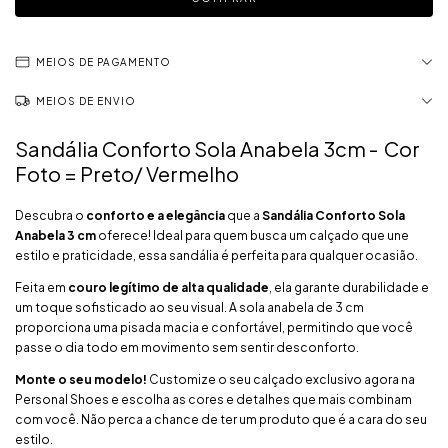
MEIOS DE PAGAMENTO
MEIOS DE ENVIO
Sandália Conforto Sola Anabela 3cm - Cor
Foto = Preto/ Vermelho
Descubra o
conforto e a elegância
que a
Sandália Conforto Sola
Anabela 3 cm
oferece! Ideal para quem busca um calçado que une
estilo e praticidade, essa sandália é perfeita para qualquer ocasião.
Feita em
couro legítimo de alta qualidade
, ela garante durabilidade e
um toque sofisticado ao seu visual. A sola anabela de 3 cm
proporciona uma pisada macia e confortável, permitindo que você
passe o dia todo em movimento sem sentir desconforto.
Monte o seu modelo!
Customize o seu calçado exclusivo agora na
Personal Shoes e escolha as cores e detalhes que mais combinam
com você. Não perca a chance de ter um produto que é a cara do seu
estilo.