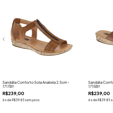
Sandália Conforto Sola Anabela 2,5cm -
Sandália Confo
1717BY
1715BY
R$239,00
R$239,00
6
x de
R$39,83
sem juros
6
x de
R$39,83
s