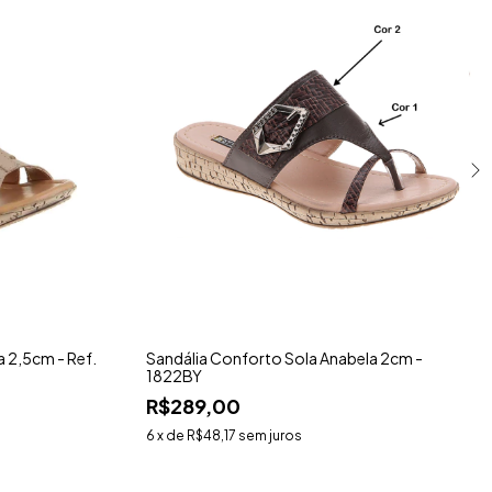
 2,5cm - Ref.
Sandália Conforto Sola Anabela 2cm -
1822BY
R$289,00
6
x de
R$48,17
sem juros