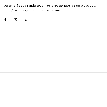
Garanta já a sua Sandália Conforto Sola Anabela 3 cm
e eleve sua
coleção de calçados a um novo patamar!