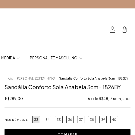
0
 MEDIDA
PERSONALIZE MASCULINO
Início
.
PERSONALIZE FEMININO
.
Sandália Conforto Sola Anabela 3cm - 1826BY
Sandália Conforto Sola Anabela 3cm - 1826BY
R$289,00
6
x de
R$48,17
sem juros
33
34
35
36
37
38
39
40
MEU NÚMERO É