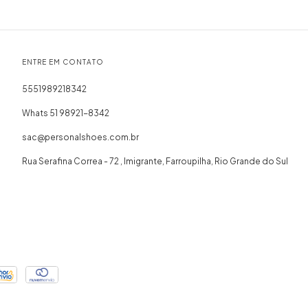
ENTRE EM CONTATO
5551989218342
Whats 51 98921-8342
sac@personalshoes.com.br
Rua Serafina Correa - 72 , Imigrante, Farroupilha, Rio Grande do Sul