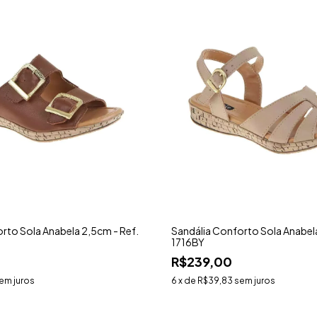
rto Sola Anabela 2,5cm - Ref.
Sandália Conforto Sola Anabela
1716BY
R$239,00
em juros
6
x de
R$39,83
sem juros